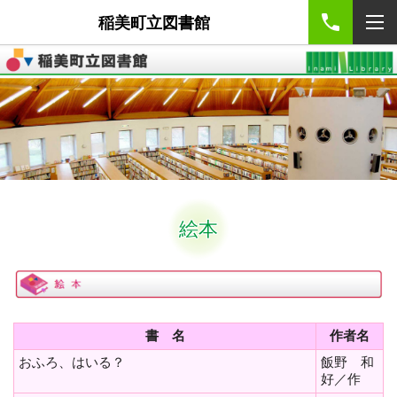
稲美町立図書館
絵本
書 名
作者名
おふろ、はいる？
飯野 和
好／作